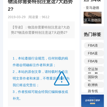
物流你需要特别注意这7大趋势
· 亚马逊德
2?
国站vat税
2019-03-29 阅读量：
9612
亚马逊德国
号注册申报
【导读】：物流你需要特别注意这7大趋
站vat税号
合规依据及
势2?物流你需要特别注意这7大趋势2?
热门标签
注册申报合
其禁限售政
规依据及其
FBA清
禁限售政
关
FBA退
1，本站遵循行业规范，任何转载的稿
货换标
FBA海
件都会明确标注作者和来源；
运拼
空运加
2，本站的原创文章，请转载时务必注
箱、整
派送
国际快
明文章作者和来源，不尊重原创的行为
柜
递
欧洲铁
我们将追究责任；
路专线
3，作者投稿可能会经我们编辑修改或
补充。