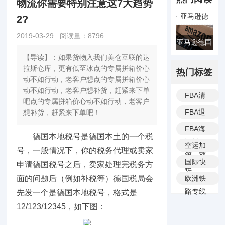
物流你需要特别注意这7大趋势
· 亚马逊德
2?
国站vat税
2019-03-29 阅读量：
8796
亚马逊德国
号注册申报
【导读】：如果货物入我们美仓互联的达
站vat税号
合规依据及
拉斯仓库，更有低至冰点的专属拼箱价心
热门标签
注册申报合
动不如行动，老客户想点的专属拼箱价心
其禁限售政
规依据及其
动不如行动，老客户想补货，赶紧来下单
FBA清
吧点的专属拼箱价心动不如行动，老客户
禁限售政
关
FBA退
想补货，赶紧来下单吧！
货换标
FBA海
德国本地税号是德国本土的一个税
运拼
空运加
号，一般情况下，你的税务代理或卖家
箱、整
派送
国际快
申请德国税号之后，卖家处理完税务方
柜
递
面的问题后（例如补税等）德国税局会
欧洲铁
路专线
先发一个是德国本地税号，格式是
12/123/12345，如下图：