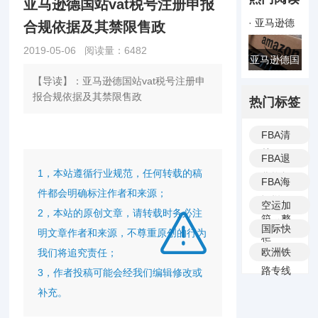
亚马逊德国站vat税号注册申报
· 亚马逊德
合规依据及其禁限售政
国站vat税
2019-05-06 阅读量：
6482
亚马逊德国
号注册申报
【导读】：亚马逊德国站vat税号注册申
站vat税号
合规依据及
报合规依据及其禁限售政
热门标签
注册申报合
其禁限售政
规依据及其
FBA清
禁限售政
关
FBA退
1，本站遵循行业规范，任何转载的稿
货换标
FBA海
件都会明确标注作者和来源；
运拼
空运加
2，本站的原创文章，请转载时务必注
箱、整
派送
国际快
明文章作者和来源，不尊重原创的行为
柜
递
欧洲铁
我们将追究责任；
路专线
3，作者投稿可能会经我们编辑修改或
补充。